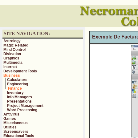
SITE NAVIGATION:
Exemple De Facture
Astrology
Magic Related
Mind Control
Divination
Graphics
Multimedia
Internet
Development Tools
Business
Calculators
Engineering
Finance
Inventory
Info Managers
Presentations
Project Management
Word Processing
Antivirus
Games
Miscelaneous
Utilities
Screensavers
Educational Tools