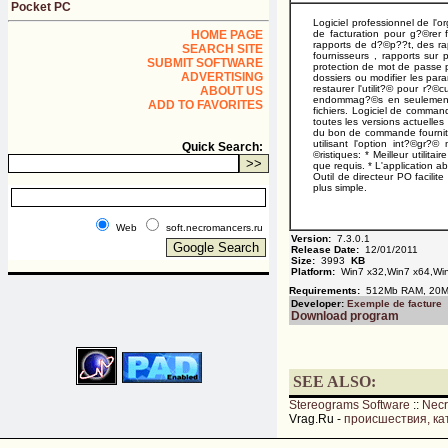
Pocket PC
Logiciel professionnel de l'
HOME PAGE
de facturation pour g?©rer 
rapports de d?©p??t, des ra
SEARCH SITE
fournisseurs , rapports sur 
SUBMIT SOFTWARE
protection de mot de passe p
ADVERTISING
dossiers ou modifier les par
restaurer l'utilit?© pour r?
ABOUT US
endommag?©s en seulement qu
ADD TO FAVORITES
fichiers. Logiciel de commande
toutes les versions actuelle
du bon de commande fournit GU
utilisant l'option int?©gr?
Quick Search:
©ristiques: * Meilleur utilit
que requis. * L'application a
Outil de directeur PO facili
plus simple.
Web
soft.necromancers.ru
Version:
7.3.0.1
Release Date:
12/01/2011
Size:
3993
KB
Platform:
Win7 x32,Win7 x64,Win
Requirements:
512Mb RAM, 20Mb
Developer:
Exemple de facture
Download program
SEE ALSO:
Stereograms Software
::
Nec
Vrag.Ru -
происшествия, ка